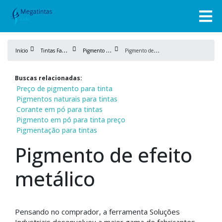
T
intas Fabricação
P
igmento de tinta
P
igmento de efeito metálico
Início
Buscas relacionadas:
Preço de pigmento para tinta
Pigmentos naturais para tintas
Corante em pó para tintas
Pigmento em pó para tinta preço
Pigmentação para tintas
Pigmento de efeito
metálico
Pensando no comprador, a ferramenta Soluções