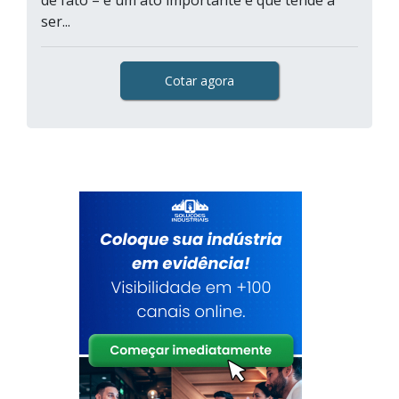
de fato – é um ato importante e que tende a
ser...
Cotar agora