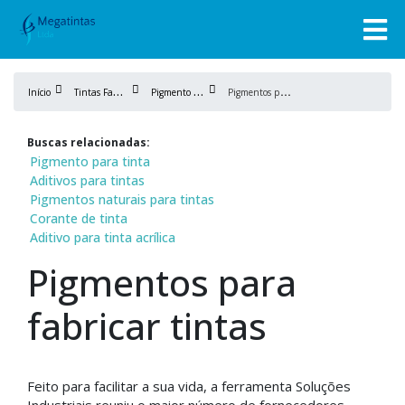
T
intas Fabricação
P
igmento de tinta
P
igmentos para fabricar tintas
Início
Buscas relacionadas:
Pigmento para tinta
Aditivos para tintas
Pigmentos naturais para tintas
Corante de tinta
Aditivo para tinta acrílica
Pigmentos para
fabricar tintas
Feito para facilitar a sua vida, a ferramenta Soluções