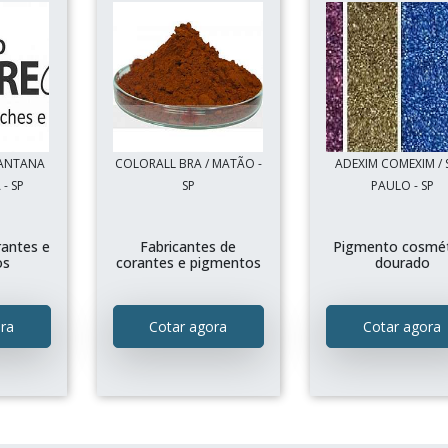
SANTANA
COLORALL BRA / MATÃO -
ADEXIM COMEXIM /
- SP
SP
PAULO - SP
rantes e
Fabricantes de
Pigmento cosmé
os
corantes e pigmentos
dourado
ra
Cotar agora
Cotar agora