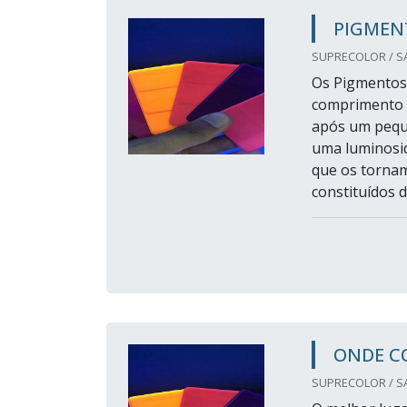
PIGMEN
SUPRECOLOR / SA
Os Pigmentos 
comprimento d
após um pequ
uma luminosid
que os tornam 
constituídos d
ONDE C
SUPRECOLOR / SA