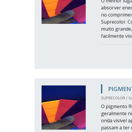
O melhor luga
absorver ener
no compriment
Suprecolor. C
muito grande,
facilmente visí
PIGMEN
SUPRECOLOR / SA
O pigmento fl
geralmente n
onda visível 
passam a ter 