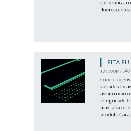
cor branca, o 
fluorescentes 
FITA FL
ADVCOMM / SÃO 
Com o objetiv
variados loca
assim como o
integridade fí
mais alta tec
produto.Caract