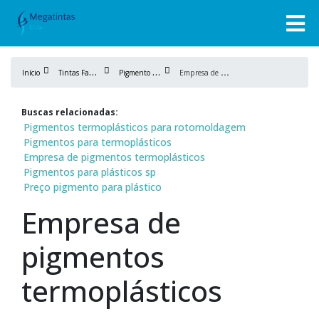
T
intas Fabricação
P
igmento para plástico
E
mpresa de pigmentos termoplásticos
Início
Buscas relacionadas:
Pigmentos termoplásticos para rotomoldagem
Pigmentos para termoplásticos
Empresa de pigmentos termoplásticos
Pigmentos para plásticos sp
Preço pigmento para plástico
Empresa de
pigmentos
termoplásticos