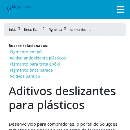
T
intas Fabricação
A
ditivos deslizantes para plásticos
Início
Pigmentos
Buscas relacionadas:
Pigmento em pó
Aditivo antioxidante plásticos
Pigmento para tinta epóxi
Pigmento tinta parede
Aditivos para pp
Aditivos deslizantes
para plásticos
Desenvolvido para compradores, o portal do Soluções