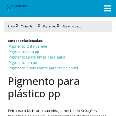
T
intas Fabricação
P
igmento para plástico pp
Início
Pigmentos
Buscas relacionadas:
Pigmento tinta parede
Pigmento para pp
Pigmentos para tintas base água
Pigmento em pó
Pigmento fluorescente para resina epoxi
Pigmento para
plástico pp
Feito para facilitar a sua vida, o portal do Soluções