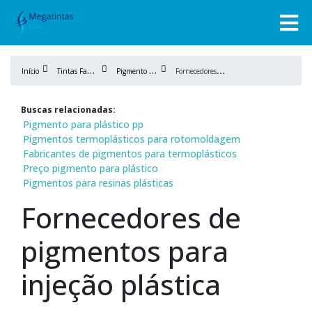
T
intas Fabricação
P
igmento para plástico
F
ornecedores de pigmentos para injeção plástica
Início
Buscas relacionadas:
Pigmento para plástico pp
Pigmentos termoplásticos para rotomoldagem
Fabricantes de pigmentos para termoplásticos
Preço pigmento para plástico
Pigmentos para resinas plásticas
Fornecedores de
pigmentos para
injeção plástica