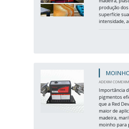
madeira, plást
produção dos 
superfície su
intensidade, a
MOINHO
ADEXIM COMEXIM 
Importância 
pigmentos efic
que a Red Dev
maior de apli
madeira, marí
moinho para p.