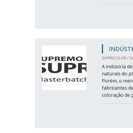
INDÚST
SUPRECOLOR / SA
A indústria d
naturais do p
Porém, o merc
fabricantes d
coloração de p