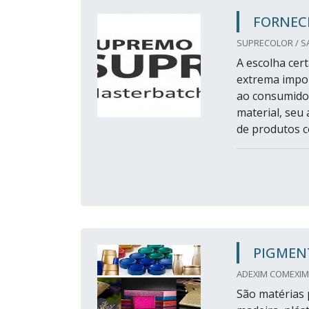
FORNECE
SUPRECOLOR / SA
A escolha cer
extrema impor
ao consumidor
material, seu
de produtos c
PIGMENT
ADEXIM COMEXIM 
São matérias 