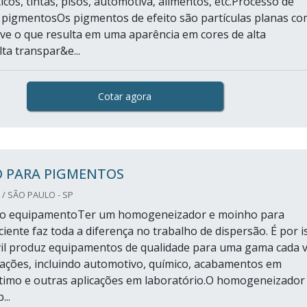
icos, tintas, pisos, automotiva, alimentos, etc.Processo de
pigmentosOs pigmentos de efeito são partículas planas co
ave o que resulta em uma aparência em cores de alta
lta transpar&e...
Cotar agora
 PARA PIGMENTOS
/ SÃO PAULO - SP
do equipamentoTer um homogeneizador e moinho para
iente faz toda a diferença no trabalho de dispersão. É por i
il produz equipamentos de qualidade para uma gama cada 
cações, incluindo automotivo, químico, acabamentos em
timo e outras aplicações em laboratório.O homogeneizador
..