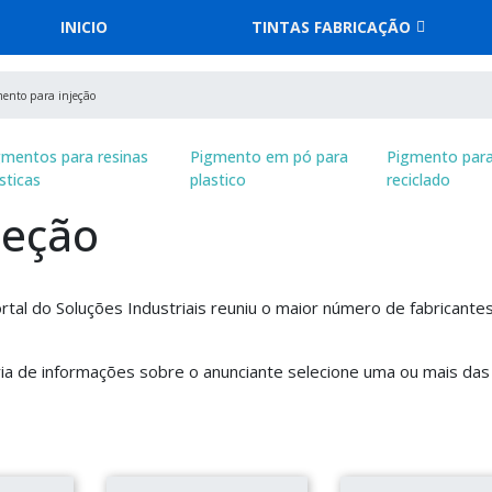
INICIO
TINTAS FABRICAÇÃO
mento para injeção
gmentos para resinas
Pigmento em pó para
Pigmento para
sticas
plastico
reciclado
jeção
rtal do Soluções Industriais reuniu o maior número de fabricante
ia de informações sobre o anunciante selecione uma ou mais das