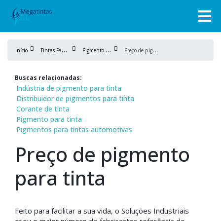
T
intas Fabricação
P
igmento de tinta
P
reço de pigmento para tinta
Início
Buscas relacionadas:
Indústria de pigmento para tinta
Distribuidor de pigmentos para tinta
Corante de tinta
Pigmento para tinta
Pigmentos para tintas automotivas
Preço de pigmento
para tinta
Feito para facilitar a sua vida, o Soluções Industriais