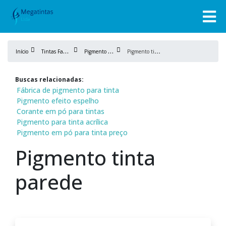
T
intas Fabricação
P
igmento de tinta
P
igmento tinta parede
Início
Buscas relacionadas:
Fábrica de pigmento para tinta
Pigmento efeito espelho
Corante em pó para tintas
Pigmento para tinta acrílica
Pigmento em pó para tinta preço
Pigmento tinta
parede