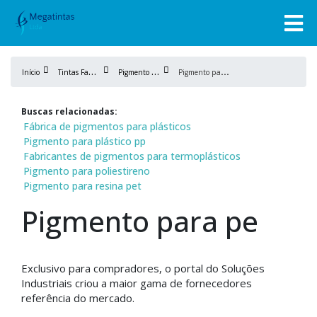
T
intas Fabricação
P
igmento para plástico
P
igmento para pe
Início
Buscas relacionadas:
Fábrica de pigmentos para plásticos
Pigmento para plástico pp
Fabricantes de pigmentos para termoplásticos
Pigmento para poliestireno
Pigmento para resina pet
Pigmento para pe
Exclusivo para compradores, o portal do Soluções
Industriais criou a maior gama de fornecedores
referência do mercado.